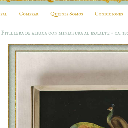
ipal
Comprar
Quienes Somos
Condiciones
Pitillera de alpaca con miniatura al esmalte - ca. 19